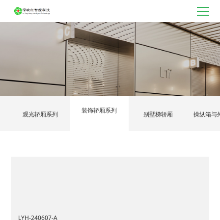
装饰轿厢系列
观光轿厢系列
别墅梯轿厢
操纵箱与
LYH-240607-A