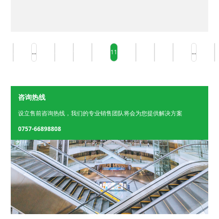
2
...
8
9
10
11
12
13
14
...
1
咨询热线
设立售前咨询热线，我们的专业销售团队将会为您提供解决方案
0757-66898808