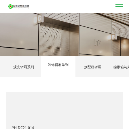
装饰轿厢系列
观光轿厢系列
别墅梯轿厢
操纵箱与
LYH-DC21-014